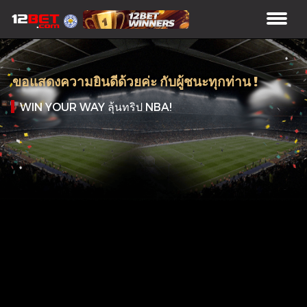
ขอแสดงความยินดีด้วยค่ะ กับผู้ชนะทุกท่าน !
WIN YOUR WAY ลุ้นทริป NBA!