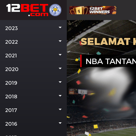
2023
SELAMAT 
2022
2021
NBA TANTA
2020
2019
2018
2017
2016