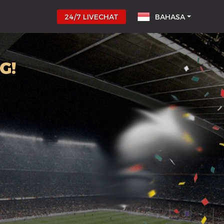
24/7 LIVECHAT
BAHASA
G!