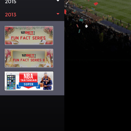
2015
2013