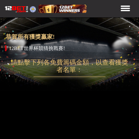
恭賀所有獲獎贏家!
12BET世界杯競猜挑戰賽!
請點擊下列各免費籌碼金額，以查看獲獎
者名單：