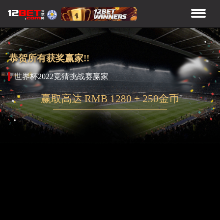
恭贺所有获奖赢家!!
世界杯2022竞猜挑战赛赢家
赢取高达 RMB 1280 + 250金币