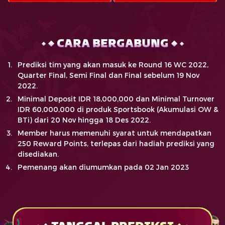
CARA BERGABUNG
Prediksi tim yang akan masuk ke Round 16 WC 2022,
Quarter Final, Semi Final dan Final sebelum 19 Nov
2022.
Minimal Deposit IDR 18,000,000 dan Minimal Turnover
IDR 60,000,000 di produk Sportsbook (Akumulasi OW &
BTi) dari 20 Nov hingga 18 Des 2022.
Member harus memenuhi syarat untuk mendapatkan
250 Reward Points, terlepas dari hadiah prediksi yang
disediakan.
Pemenang akan diumumkan pada 02 Jan 2023