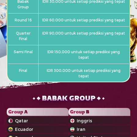
Babak
IDR 30,000 untuk setiap prediksi yang tepat
Group
Round 16
IDR 60,000 untuk setiap prediksi yang tepat
Quarter
IDR 90,000 untuk setiap prediksi yang tepat
Final
Semi Final
IDR 150,000 untuk setiap prediksi yang
tepat
Final
IDR 300,000 untuk setiap prediksi yang
tepat
BABAK GROUP
Group A
Group B
Qatar
Inggris
Ecuador
Iran